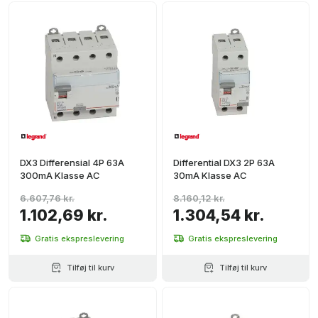
2P
(
1
)
4
(
1
)
DX3 Differensial 4P 63A
Differential DX3 2P 63A
300mA Klasse AC
30mA Klasse AC
6.607,76 kr.
8.160,12 kr.
1.102,69 kr.
1.304,54 kr.
Gratis ekspreslevering
Gratis ekspreslevering
Tilføj til kurv
Tilføj til kurv