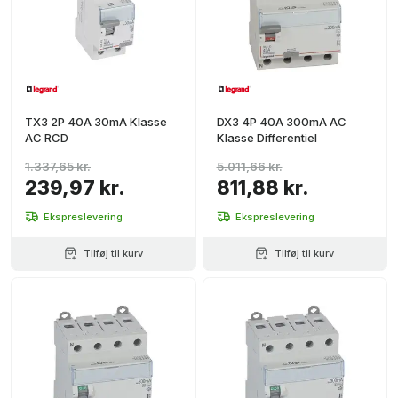
TX3 2P 40A 30mA Klasse
DX3 4P 40A 300mA AC
AC RCD
Klasse Differentiel
1.337,65 kr.
5.011,66 kr.
239,97 kr.
811,88 kr.
Ekspreslevering
Ekspreslevering
Tilføj til kurv
Tilføj til kurv