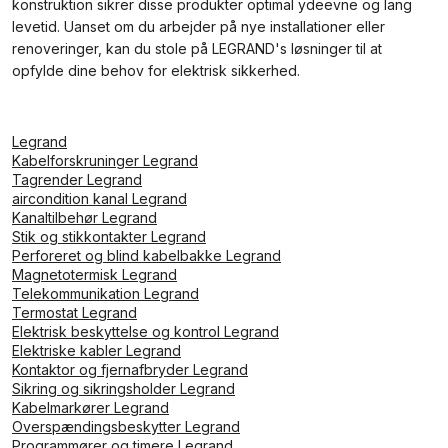
konstruktion sikrer disse produkter optimal ydeevne og lang
levetid. Uanset om du arbejder på nye installationer eller
renoveringer, kan du stole på LEGRAND's løsninger til at
opfylde dine behov for elektrisk sikkerhed.
Legrand
Kabelforskruninger Legrand
Tagrender Legrand
aircondition kanal Legrand
Kanaltilbehør Legrand
Stik og stikkontakter Legrand
Perforeret og blind kabelbakke Legrand
Magnetotermisk Legrand
Telekommunikation Legrand
Termostat Legrand
Elektrisk beskyttelse og kontrol Legrand
Elektriske kabler Legrand
Kontaktor og fjernafbryder Legrand
Sikring og sikringsholder Legrand
Kabelmarkører Legrand
Overspændingsbeskytter Legrand
Programmører og timere Legrand