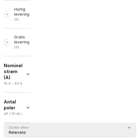
Hurtig
levering
(
6
)
Gratis
levering
(
9
)
Nominel
strøm
(A)
16 A - 63 A
Antal
poler
4P / 1P+N / 2P / 4
4P
(
3
)
Sorter efter
Relevans
1P+N
(
1
)