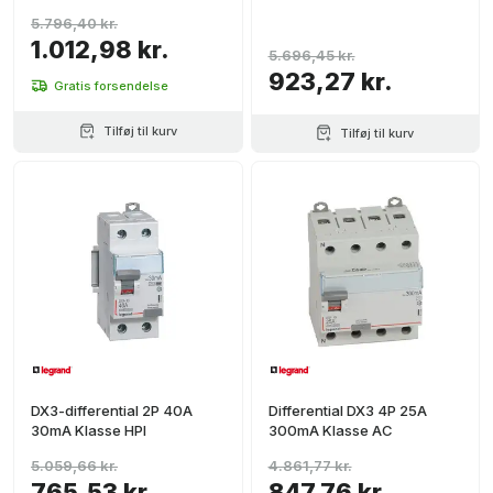
5.796,40 kr.
1.012,98 kr.
5.696,45 kr.
923,27 kr.
Gratis forsendelse
Tilføj til kurv
Tilføj til kurv
DX3-differential 2P 40A
Differential DX3 4P 25A
30mA Klasse HPI
300mA Klasse AC
5.059,66 kr.
4.861,77 kr.
765,53 kr.
847,76 kr.