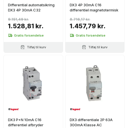
Differential automatsikring
DX3 4P 30mA C16
DX3 4P 30mA C32
differentiel magnetotermisk
9.151,49 kr.
8.716,17 kr.
1.528,81 kr.
1.457,79 kr.
Gratis forsendelse
Gratis forsendelse
Tilføj til kurv
Tilføj til kurv
DX3 P+N 10mA C16
DX3 differentiale 2P 63A
differentiel afbryder
300mA Klasse AC