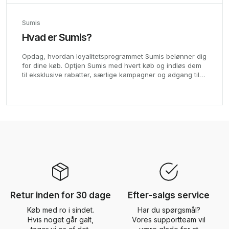
Sumis
Hvad er Sumis?
Opdag, hvordan loyalitetsprogrammet Sumis belønner dig
for dine køb. Optjen Sumis med hvert køb og indløs dem
til eksklusive rabatter, særlige kampagner og adgang til
lodtrækninger. Jo mere du køber, jo flere fordele får du.
Begynd at nyde dine belønninger i dag!
Retur inden for 30 dage
Efter-salgs service
Køb med ro i sindet.
Har du spørgsmål?
Hvis noget går galt,
Vores supportteam vil