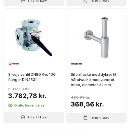
Tilføj til kurv
Tilføj til kurv
3-vejs ventil DN80 Kvs 100
Sifonflaske med dykrør til
flanger DIN2531
håndvaske med vandret
afløb, diameter 32 mm
5.317,20 kr.
3.782,78 kr.
485,93 kr.
368,56 kr.
Gratis forsendelse
Tilføj til kurv
Tilføj til kurv