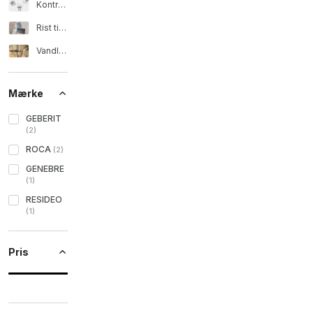
Kontraventil og afløb
Rist til brusebad
Vandlås
Mærke
GEBERIT
(
2
)
ROCA
(
2
)
GENEBRE
(
1
)
RESIDEO
(
1
)
Pris