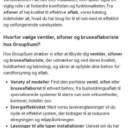
vigtig rolle i at forbedre komforten og funktionaliteten. Fra
sifoner
af høj kvalitet til effektive
afløb
, vores katalog
indeholder alt, hvad du har brug for til et rum med et effektivt
og velfungerende vandsystem.
Hvorfor vælge ventiler, sifoner og bruseafløbsriste
hos GroupSumi?
Hos GroupSumi stræber vi efter at tilbyde dig
ventiler
,
sifoner
og
bruseafløbsriste
, der udmærker sig ved deres kvalitet,
holdbarhed og teknologi, og sikrer at opfylde dine behov for
vandforsyning og afløb.
Variety af modeller
: Find den perfekte
ventil
,
sifon
eller
bruseafløbsrist
til ethvert behov, fra husholdningsafløb til
specialiserede systemer til større rum som virksomheder,
kontorer, hoteller osv.
Energieffektivitet
: Med vores lavenergiløsninger vil du
nyde et effektivt system, der bidrager til at reducere
elregningen og miljøpåvirkningen.
Løsninger til alle typer installationer
: Uanset om du har