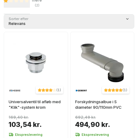
mere
(
2
)
Sorter efter
Relevans
(
1
)
(
1
)
Universalventil til afløb med
Forskydningsalbue i S
"Klik"-system krom
diameter 90/110mm PVC
169,40 kr.
692,49 kr.
103,54 kr.
494,90 kr.
Ekspreslevering
Ekspreslevering