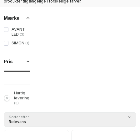
produkter tilgængelige i forskellige farver.
Mærke
AVANT
LED
(
3
)
SIMON
(
1
)
Pris
Hurtig
levering
(
3
)
Sorter efter
Relevans