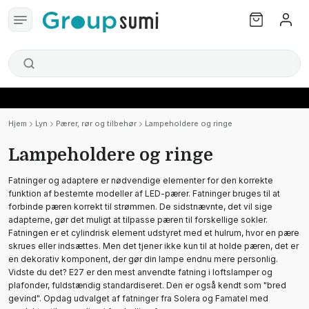
Hjem
Lyn
Pærer, rør og tilbehør
Lampeholdere og ringe
Lampeholdere og ringe
Fatninger og adaptere er nødvendige elementer for den korrekte
funktion af bestemte modeller af LED-pærer. Fatninger bruges til at
forbinde pæren korrekt til strømmen. De sidstnævnte, det vil sige
adapterne, gør det muligt at tilpasse pæren til forskellige sokler.
Fatningen er et cylindrisk element udstyret med et hulrum, hvor en pære
skrues eller indsættes. Men det tjener ikke kun til at holde pæren, det er
en dekorativ komponent, der gør din lampe endnu mere personlig.
Vidste du det? E27 er den mest anvendte fatning i loftslamper og
plafonder, fuldstændig standardiseret. Den er også kendt som "bred
gevind". Opdag udvalget af fatninger fra Solera og Famatel med