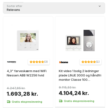
(
7
)
Hvid
(
6
)
Sorter efter
Telefon
Relevans
(
4
)
Video kit
(
3
)
+ Ver más
(
3
)
(
1
)
4,3" farveskærm med WiFi
Kit video 1 bolig 2 ledninger
Niessen ABB W2256 hvid
plade LINJE 3000 og håndfri
monitor Classe 100
avanceret
9.115,53 kr.
4.247,85 kr.
4.104,24 kr.
1.693,28 kr.
Gratis ekspreslevering
Gratis ekspreslevering