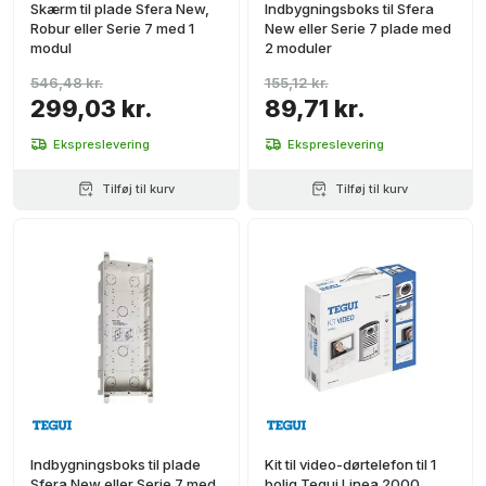
Skærm til plade Sfera New,
Indbygningsboks til Sfera
Robur eller Serie 7 med 1
New eller Serie 7 plade med
modul
2 moduler
546,48 kr.
155,12 kr.
299,03 kr.
89,71 kr.
Ekspreslevering
Ekspreslevering
Tilføj til kurv
Tilføj til kurv
Indbygningsboks til plade
Kit til video-dørtelefon til 1
Sfera New eller Serie 7 med
bolig Tegui Linea 2000