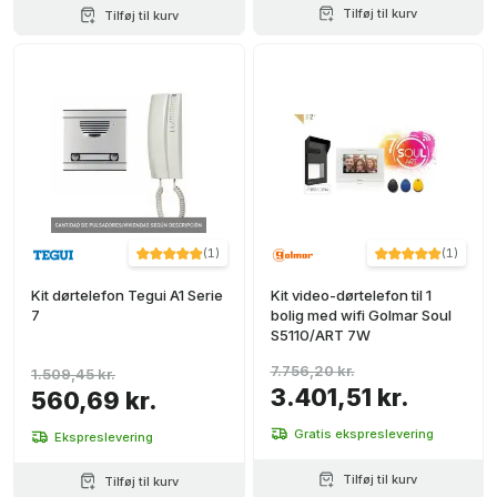
Tilføj til kurv
Tilføj til kurv
(
1
)
(
1
)
Kit dørtelefon Tegui A1 Serie
Kit video-dørtelefon til 1
7
bolig med wifi Golmar Soul
S5110/ART 7W
7.756,20 kr.
1.509,45 kr.
3.401,51 kr.
560,69 kr.
Gratis ekspreslevering
Ekspreslevering
Tilføj til kurv
Tilføj til kurv