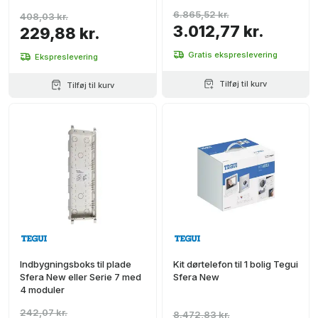
6.865,52 kr.
408,03 kr.
3.012,77 kr.
229,88 kr.
Gratis ekspreslevering
Ekspreslevering
Tilføj til kurv
Tilføj til kurv
Indbygningsboks til plade
Kit dørtelefon til 1 bolig Tegui
Sfera New eller Serie 7 med
Sfera New
4 moduler
242,07 kr.
8.472,83 kr.