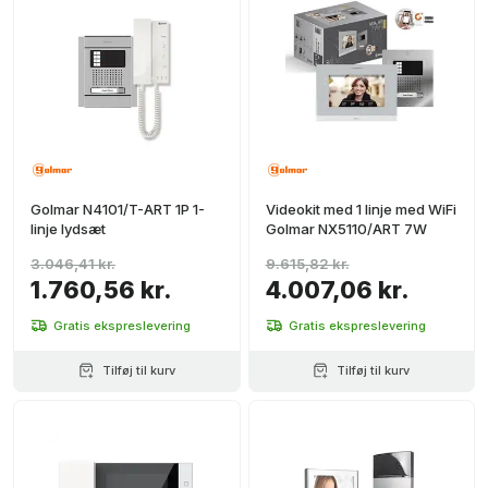
Golmar N4101/T-ART 1P 1-
Videokit med 1 linje med WiFi
linje lydsæt
Golmar NX5110/ART 7W
3.046,41 kr.
9.615,82 kr.
1.760,56 kr.
4.007,06 kr.
Gratis ekspreslevering
Gratis ekspreslevering
Tilføj til kurv
Tilføj til kurv