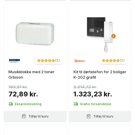
(
1
)
(
1
)
Musikklokke med 2 toner
Kit til dørtelefon for 2 boliger
Orbison
K-202 grafit
163,57 kr.
2.214,72 kr.
72,89 kr.
1.323,23 kr.
Ekspreslevering
Gratis forsendelse
Tilføj til kurv
Tilføj til kurv