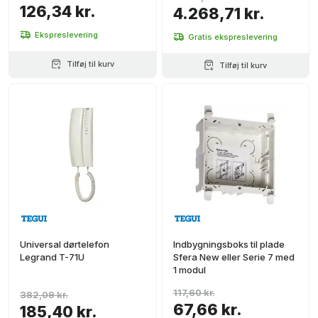
126,34 kr.
4.268,71 kr.
Ekspreslevering
Gratis ekspreslevering
Tilføj til kurv
Tilføj til kurv
Universal dørtelefon
Indbygningsboks til plade
Legrand T-71U
Sfera New eller Serie 7 med
1 modul
117,60 kr.
382,09 kr.
67,66 kr.
185,40 kr.