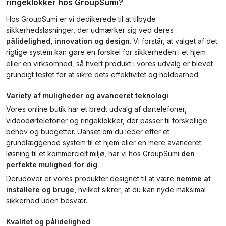
ringeklokker hos GroupSumi?
Hos GroupSumi er vi dedikerede til at tilbyde
sikkerhedsløsninger, der udmærker sig ved deres
pålidelighed, innovation og design
. Vi forstår, at valget af det
rigtige system kan gøre en forskel for sikkerheden i et hjem
eller en virksomhed, så hvert produkt i vores udvalg er blevet
grundigt testet for at sikre dets effektivitet og holdbarhed.
Variety af muligheder og avanceret teknologi
Vores online butik har et bredt udvalg af dørtelefoner,
videodørtelefoner og ringeklokker, der passer til forskellige
behov og budgetter. Uanset om du leder efter et
grundlæggende system til et hjem eller en mere avanceret
løsning til et kommercielt miljø, har vi hos GroupSumi
den
perfekte mulighed for dig
.
Derudover er vores produkter designet til at være
nemme at
installere og bruge,
hvilket sikrer, at du kan nyde maksimal
sikkerhed uden besvær.
Kvalitet og pålidelighed