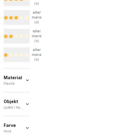
(
9
)
eller
mere
(
9
)
eller
mere
(
9
)
eller
mere
(
9
)
Material
Plastik
Plastik
(
2
)
Objekt
Lydkit / Kasse / Skærm / Telefon / Video kit
Lydkit
(
10
)
Farve
Kasse
(
8
)
Hvid
Skærm