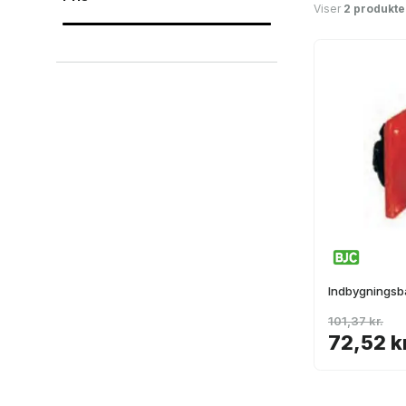
Viser
2 produkte
Indbygningsb
101,37 kr.
72,52 k