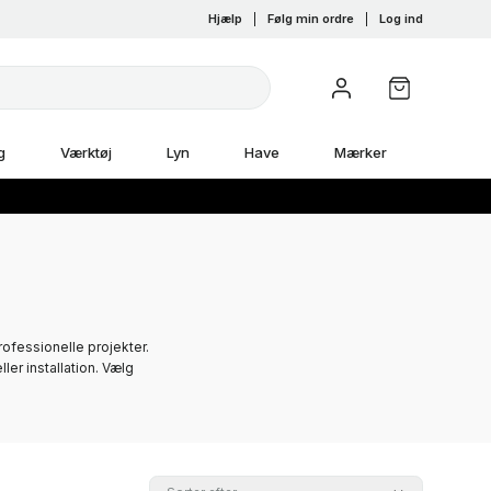
Hjælp
|
Følg min ordre
|
Log ind
g
Værktøj
Lyn
Have
Mærker
rofessionelle projekter.
ler installation. Vælg