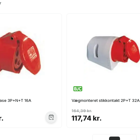
r
ase 3P+N+T 16A
Vægmonteret stikkontakt 2P+T 32A
164,39 kr.
r.
117,74 kr.