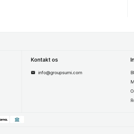
Kontakt os
I
info@groupsumi.com
B
M
O
R