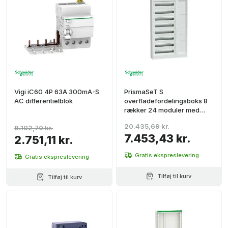
Vigi iC60 4P 63A 300mA-S
PrismaSeT S
AC differentielblok
overfladefordelingsboks 8
rækker 24 moduler med
gangareal
20.435,69 kr.
8.102,70 kr.
7.453,43 kr.
2.751,11 kr.
Gratis ekspreslevering
Gratis ekspreslevering
Tilføj til kurv
Tilføj til kurv