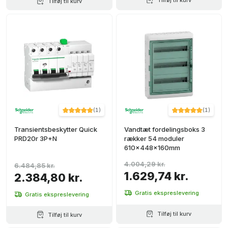
Tilføj til kurv
Tilføj til kurv
(
1
)
(
1
)
Transientsbeskytter Quick
Vandtæt fordelingsboks 3
PRD20r 3P+N
rækker 54 moduler
610x448x160mm
4.004,29 kr.
6.484,85 kr.
1.629,74 kr.
2.384,80 kr.
Gratis ekspreslevering
Gratis ekspreslevering
Tilføj til kurv
Tilføj til kurv