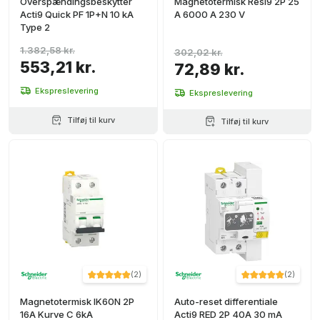
Overspændingsbeskytter
Magnetotermisk Resi9 2P 25
Acti9 Quick PF 1P+N 10 kA
A 6000 A 230 V
Type 2
1.382,58 kr.
302,02 kr.
553,21 kr.
72,89 kr.
Ekspreslevering
Ekspreslevering
Tilføj til kurv
Tilføj til kurv
(
2
)
(
2
)
Magnetotermisk IK60N 2P
Auto-reset differentiale
16A Kurve C 6kA
Acti9 RED 2P 40A 30 mA