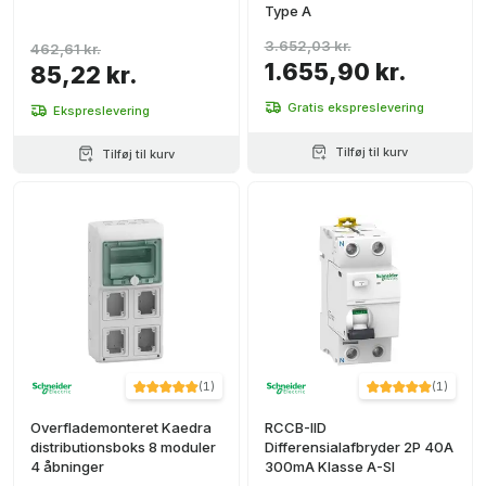
Type A
3.652,03 kr.
462,61 kr.
1.655,90 kr.
85,22 kr.
Gratis ekspreslevering
Ekspreslevering
Tilføj til kurv
Tilføj til kurv
(
1
)
(
1
)
Overflademonteret Kaedra
RCCB-IID
distributionsboks 8 moduler
Differensialafbryder 2P 40A
4 åbninger
300mA Klasse A-SI