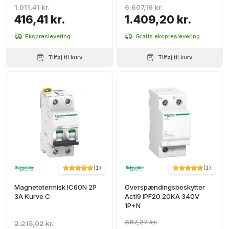
1.011,41 kr.
6.607,16 kr.
416,41 kr.
1.409,20 kr.
Ekspreslevering
Gratis ekspreslevering
Tilføj til kurv
Tilføj til kurv
(
1
)
(
1
)
Magnetotermisk IC60N 2P
Overspændingsbeskytter
3A Kurve C
Acti9 IPF20 20KA 340V
1P+N
867,27 kr.
2.215,02 kr.