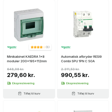
(
1
)
Minikabinet KAEDRA 1x8
Automatisk afbryder RESI9
moduler 200x195x112mm
Combi SPU 1PN C 50A
648,08 kr.
2.311,53 kr.
279,60 kr.
990,55 kr.
Ekspreslevering
Ekspreslevering
Tilføj til kurv
Tilføj til kurv