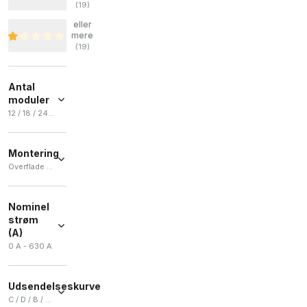
(
19
)
eller
mere
(
19
)
Antal
moduler
12 / 18 / 24 / 36 / 6
12
(
8
)
Montering
18
(
5
)
Overflade / Indbygget
24
(
5
)
Overflade
36
(
5
)
(
32
)
Nominel
6
(
4
)
strøm
Indbygget
(A)
(
6
)
+ Ver más
0 A - 630 A
Udsendelseskurve
C / D / B / MA