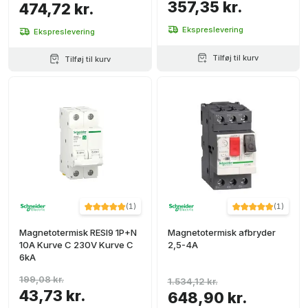
357,35 kr.
474,72 kr.
Ekspreslevering
Ekspreslevering
Tilføj til kurv
Tilføj til kurv
(
1
)
(
1
)
Magnetotermisk RESI9 1P+N
Magnetotermisk afbryder
10A Kurve C 230V Kurve C
2,5-4A
6kA
199,08 kr.
1.534,12 kr.
43,73 kr.
648,90 kr.