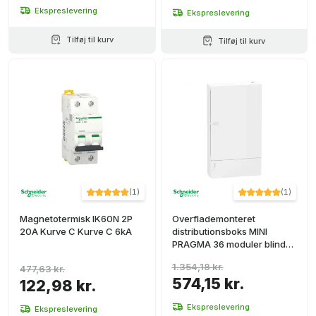
Ekspreslevering
Ekspreslevering
Tilføj til kurv
Tilføj til kurv
(
1
)
(
1
)
Magnetotermisk IK60N 2P
Overflademonteret
20A Kurve C Kurve C 6kA
distributionsboks MINI
PRAGMA 36 moduler blind
dør
1.354,18 kr.
477,63 kr.
574,15 kr.
122,98 kr.
Ekspreslevering
Ekspreslevering