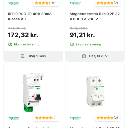
(
6
)
(
2
)
RESI9 RCD 2P 40A 30mA
Magnetotermisk Resi9 2P 32
Klasse AC
A 6000 A 230 V
771,36 kr.
376,71 kr.
172,32 kr.
91,21 kr.
Ekspreslevering
Ekspreslevering
Tilføj til kurv
Tilføj til kurv
(
2
)
(
2
)