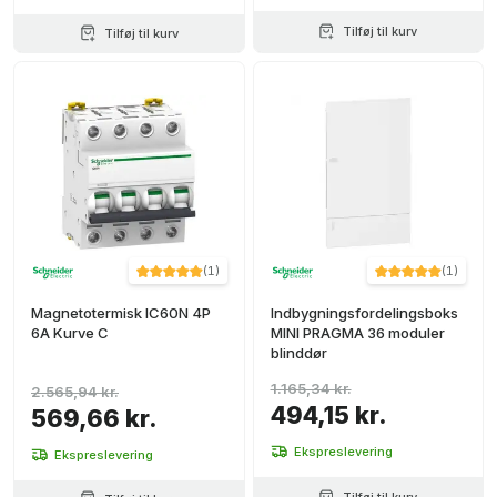
Tilføj til kurv
Tilføj til kurv
(
1
)
(
1
)
Magnetotermisk IC60N 4P
Indbygningsfordelingsboks
6A Kurve C
MINI PRAGMA 36 moduler
blinddør
1.165,34 kr.
2.565,94 kr.
494,15 kr.
569,66 kr.
Ekspreslevering
Ekspreslevering