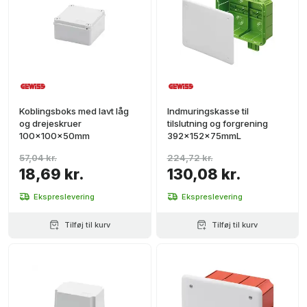
Koblingsboks med lavt låg
Indmuringskasse til
og drejeskruer
tilslutning og forgrening
100x100x50mm
392x152x75mmL
57,04 kr.
224,72 kr.
18,69 kr.
130,08 kr.
Ekspreslevering
Ekspreslevering
Tilføj til kurv
Tilføj til kurv