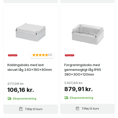
(
1
)
Koblingsboks med lavt
Forgreningsboks med
skruet låg 240x190x90mm
gennemsigtigt låg IP65
380x300x120mm
1.107,40 kr.
277,06 kr.
879,91 kr.
106,16 kr.
Ekspreslevering
Ekspreslevering
Tilføj til kurv
Tilføj til kurv