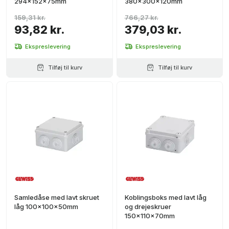
294x152x75mm
380x300x120mm
159,31 kr.
766,27 kr.
93,82 kr.
379,03 kr.
Ekspreslevering
Ekspreslevering
Tilføj til kurv
Tilføj til kurv
Samledåse med lavt skruet
Koblingsboks med lavt låg
låg 100x100x50mm
og drejeskruer
150x110x70mm