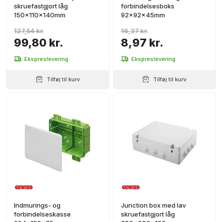
skruefastgjort låg
forbindelsesboks
150x110x140mm
92x92x45mm
127,54 kr.
16,37 kr.
99,80 kr.
8,97 kr.
Ekspreslevering
Ekspreslevering
Tilføj til kurv
Tilføj til kurv
Indmurings- og
Junction box med lav
forbindelseskasse
skruefastgjort låg