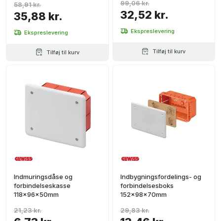
99,06 kr.
58,91 kr.
32,52 kr.
35,88 kr.
Ekspreslevering
Ekspreslevering
Tilføj til kurv
Tilføj til kurv
Indmuringsdåse og
Indbygningsfordelings- og
forbindelseskasse
forbindelsesboks
118x96x50mm
152x98x70mm
21,23 kr.
29,83 kr.