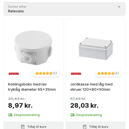
Sorter efter
Relevans
(
1
)
(
1
)
Koblingsboks med lav
Jordkasse med låg med
tryklåg diameter 65x35mm
skruer 120x80x50mm
20,63 kr.
57,49 kr.
8,97 kr.
28,03 kr.
Ekspreslevering
Ekspreslevering
Tilføj til kurv
Tilføj til kurv