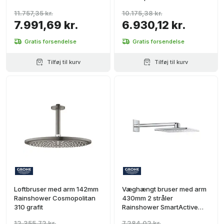
11.757,35 kr.
10.175,38 kr.
7.991,69 kr.
6.930,12 kr.
Gratis forsendelse
Gratis forsendelse
Tilføj til kurv
Tilføj til kurv
Loftbruser med arm 142mm
Væghængt bruser med arm
Rainshower Cosmopolitan
430mm 2 stråler
310 grafit
Rainshower SmartActive
310 krom
12.355,72 kr.
7.284,02 kr.