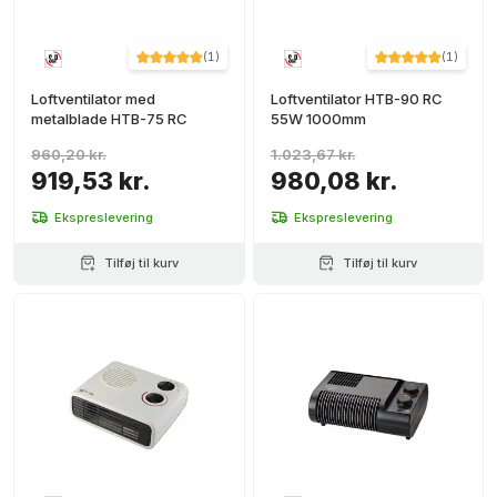
(
1
)
(
1
)
Loftventilator med
Loftventilator HTB-90 RC
metalblade HTB-75 RC
55W 1000mm
960,20 kr.
1.023,67 kr.
919,53 kr.
980,08 kr.
Ekspreslevering
Ekspreslevering
Tilføj til kurv
Tilføj til kurv