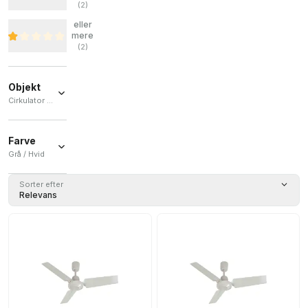
(
2
)
eller
mere
(
2
)
Objekt
Cirkulator / Loft ventilator
Cirkulator
(
1
)
Farve
Grå / Hvid
Loft
ventilator
(
1
)
Grå
(
4
)
Sorter efter
Relevans
Hvid
(
1
)