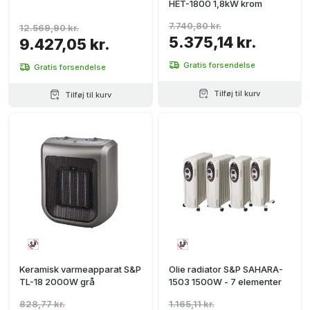
HET-1800 1,8kW krom
7.740,80 kr.
12.569,90 kr.
5.375,14 kr.
9.427,05 kr.
Gratis forsendelse
Gratis forsendelse
Tilføj til kurv
Tilføj til kurv
Keramisk varmeapparat S&P
Olie radiator S&P SAHARA-
TL-18 2000W grå
1503 1500W - 7 elementer
828,77 kr.
1.165,11 kr.