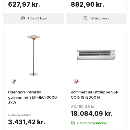
627,97 kr.
882,90 kr.
Tilføj til kurv
Tilføj til kurv
Udendørs infrarød
Kommerciel lufttæppe S&P
gulvvarmer S&P HEC-3000
COR-18-2000 N
3kW
26.150,46 kr.
18.084,09 kr.
5.072,07 kr.
3.431,42 kr.
Gratis forsendelse