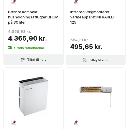
Bærbar kompakt
Infrarød vægmonteret
husholdningsaffugter DHUM
varmeapparat INFRARED-
på 30 liter
125
4.858,93 kr.
4.365,90 kr.
654,21 kr.
495,65 kr.
Gratis forsendelse
Tilføj til kurv
Tilføj til kurv