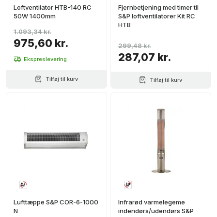
Loftventilator HTB-140 RC
Fjernbetjening med timer til
50W 1400mm
S&P loftventilatorer Kit RC
HTB
1.093,34 kr.
975,60 kr.
299,48 kr.
287,07 kr.
Ekspreslevering
Tilføj til kurv
Tilføj til kurv
Lufttæppe S&P COR-6-1000
Infrarød varmelegeme
N
indendørs/udendørs S&P