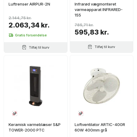
Luftrenser AIRPUR-2N
Infrarød vægmonteret
varmeapparat INFRARED-
155
2.144,75 kr.
2.063,34 kr.
785,71 kr.
595,83 kr.
Gratis forsendelse
Tilføj til kurv
Tilføj til kurv
Keramisk varmeblæser S&P
Loftventilator ARTIC-400R
TOWER-2000 PTC
60W 400mm grå