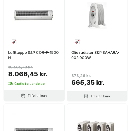
Lufttæppe S&P COR-F-1500
Olie radiator S&P SAHARA-
N
903 900W
10.585,73 kr.
8.066,45 kr.
878,26 kr.
665,35 kr.
Gratis forsendelse
Tilføj til kurv
Tilføj til kurv