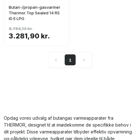
Butan-/propan-gasvarmer
Thermor Top Sealed 14 RS
iD E LPG
8.784,13 kr.
3.281,90 kr.
1
Opdag vores udvalg af butangas varmeapparater fra
THERMOR, designet til at imødekomme de specifikke behov i
dit projekt. Disse varmeapparater tilbyder effektiv opvarmning
og pålidelig ydeevne, hvilket gør dem ideelle til både