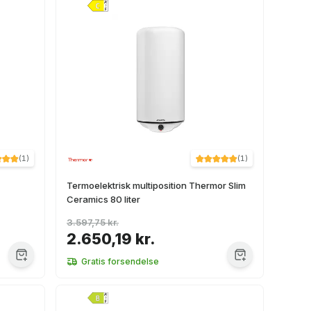
(
1
)
(
1
)
Termoelektrisk multiposition Thermor Slim
Ceramics 80 liter
3.597,75 kr.
2.650,19 kr.
Gratis forsendelse