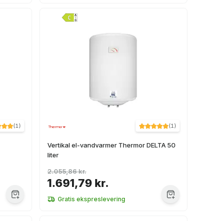
(
1
)
(
1
)
Vertikal el-vandvarmer Thermor DELTA 50
liter
2.055,86 kr.
1.691,79 kr.
Gratis ekspreslevering