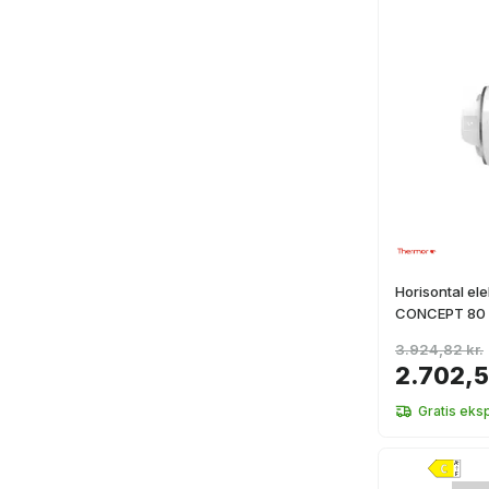
Horisontal el
CONCEPT 80 l
3.924,82 kr.
2.702,5
Gratis eks