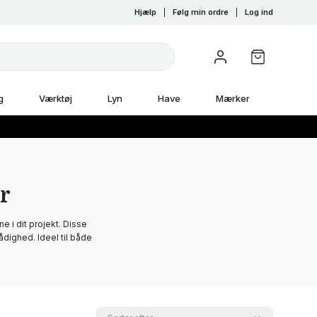
Hjælp
|
Følg min ordre
|
Log ind
g
Værktøj
Lyn
Have
Mærker
r
e i dit projekt. Disse
ådighed. Ideel til både