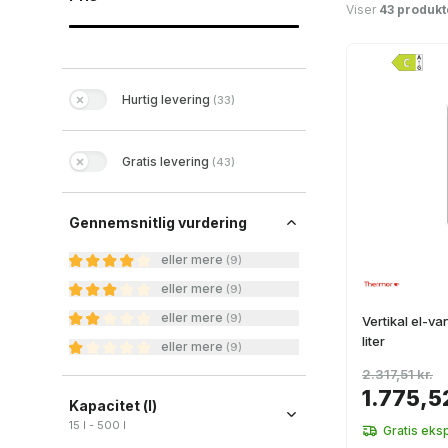
Viser
43 produkt
Hurtig levering
(
33
)
Gratis levering
(
43
)
Gennemsnitlig vurdering
eller mere
(
9
)
eller mere
(
9
)
eller mere
(
9
)
Vertikal el-
liter
eller mere
(
9
)
2.317,51 kr.
1.775,52
Kapacitet (l)
15 l - 500 l
Gratis eks