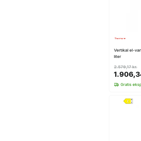
Vertikal el-
liter
2.579,17 kr.
1.906,3
Gratis eks