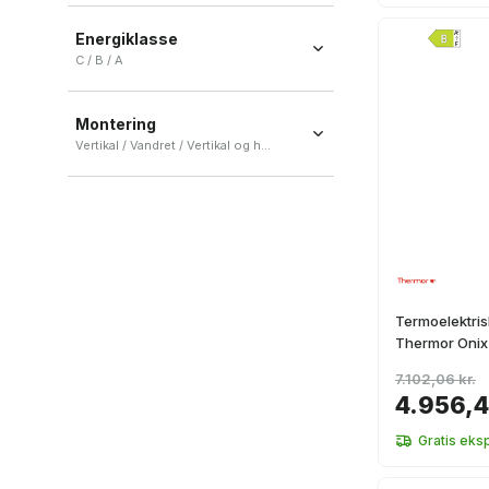
Energiklasse
C / B / A
C
(
21
)
Montering
B
(
3
)
Vertikal / Vandret / Vertikal og horisontal / Gulv
A
(
1
)
Vertikal
(
16
)
Vandret
(
4
)
Vertikal og horisontal
(
4
)
Gulv
(
1
)
Termoelektris
Thermor Onix 
7.102,06 kr.
4.956,4
Gratis eks