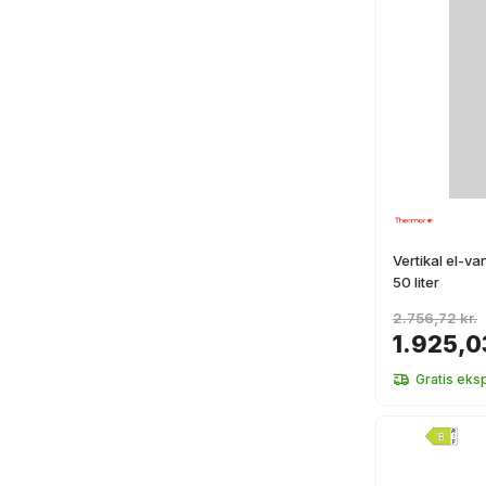
Vertikal el-
50 liter
2.756,72 kr.
1.925,0
Gratis eks