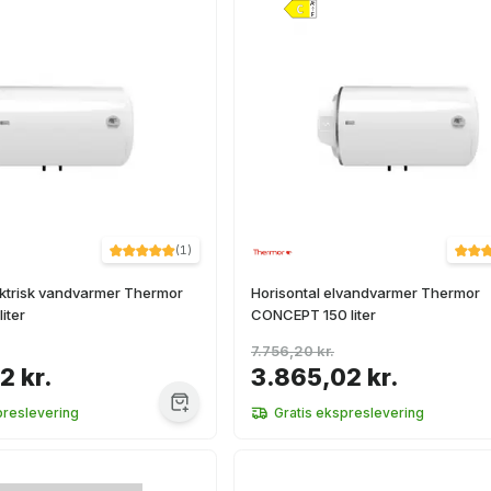
(
1
)
ektrisk vandvarmer Thermor
Horisontal elvandvarmer Thermor
iter
CONCEPT 150 liter
7.756,20 kr.
2 kr.
3.865,02 kr.
preslevering
Gratis ekspreslevering