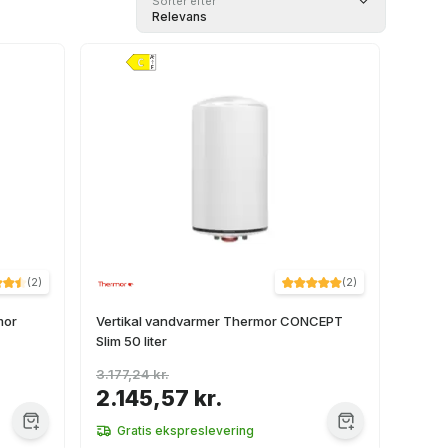
Sorter efter
Relevans
(
2
)
(
2
)
mor
Vertikal vandvarmer Thermor CONCEPT
Slim 50 liter
3.177,24 kr.
2.145,57 kr.
Gratis ekspreslevering