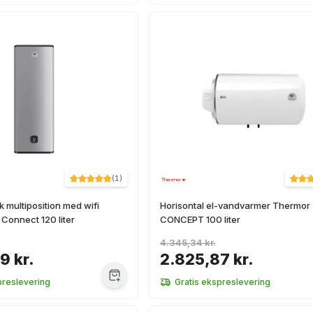
(
1
)
k multiposition med wifi
Horisontal el-vandvarmer Thermor
Connect 120 liter
CONCEPT 100 liter
4.345,34 kr.
9 kr.
2.825,87 kr.
preslevering
Gratis ekspreslevering