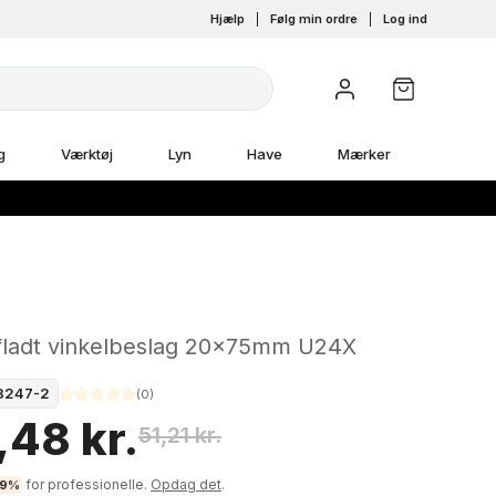
Hjælp
|
Følg min ordre
|
Log ind
g
Værktøj
Lyn
Have
Mærker
X
 fladt vinkelbeslag 20x75mm U24X
8247-2
(
0
)
,48 kr.
51,21 kr.
for professionelle.
Opdag det
.
-9%