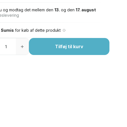
u og modtag det mellem den
13.
og den
17. august
eslevering
 Sumis
for køb af dette produkt
Tilføj til kurv