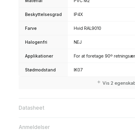
Material
PVC M2
Beskyttelsesgrad
IP4X
Farve
Hvid RAL9010
Halogenfri
NEJ
Applikationer
For at foretage 90º retningsæn
Stødmodstand
IK07
Vis 2 egenska
Datasheet
Anmeldelser