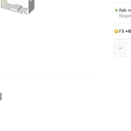
Køb n
Ekspr
Få
+6