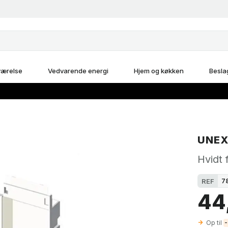
ærelse
Vedvarende energi
Hjem og køkken
Besla
UNE
Hvidt
7
REF
44
Op til