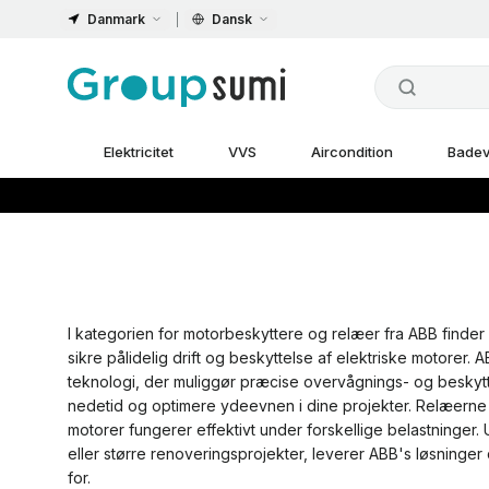
Danmark
Dansk
Elektricitet
VVS
Aircondition
Badev
I kategorien for motorbeskyttere og relæer fra ABB finder 
sikre pålidelig drift og beskyttelse af elektriske motorer
teknologi, der muliggør præcise overvågnings- og beskyttel
nedetid og optimere ydeevnen i dine projekter. Relæerne til
motorer fungerer effektivt under forskellige belastninger.
eller større renoveringsprojekter, leverer ABB's løsninge
for.