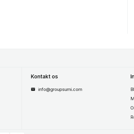
Kontakt os
I
info@groupsumi.com
B
M
O
R