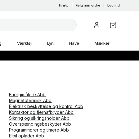
Hjælp
|
Følg min ordre
|
Log ind
g
Værktøj
Lyn
Have
Mærker
Energimålere Abb
Magnetotermisk Abb
Elektrisk beskyttelse og kontrol Abb
Kontaktor og fjernafbryder Abb
Sikring og sikringsholder Abb
Overspændingsbeskytter Abb
Programmører og timere Abb
Elbil oplader Abb