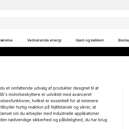
ærelse
Vedvarende energi
Hjem og køkken
Besla
du et omfattende udvalg af produkter designet til at
. ABB's motorbeskyttere er udviklet med avanceret
sesfunktioner, hvilket er essentielt for at minimere
byder hurtig reaktion på fejltilstande og sikrer, at
 Uanset om du arbejder med industrielle applikationer
r den nødvendige sikkerhed og pålidelighed, du har brug