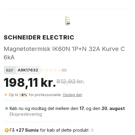
SCHNEIDER ELECTRIC
Magnetotermisk IK60N 1P+N 32A Kurve C
6kA
A9K17632
REF
(
0
)
198,11 kr.
812,92 kr.
Op til
for professionelle.
Opdag det
.
-8%
Køb nu og modtag det mellem den
17.
og den
20. august
Ekspreslevering
Få
+27 Sumis
for køb af dette produkt