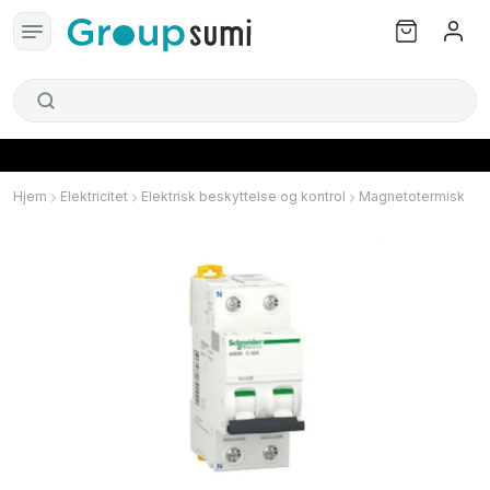
Hjem
Elektricitet
Elektrisk beskyttelse og kontrol
Magnetotermisk