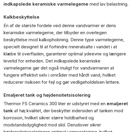
indkapslede keramiske varmelegeme
med lav belastning.
Kalkbeskyttelse
En af de største fordele ved denne vandvarmer er dens
keramiske varmelegeme, der tilbyder en overlegen
beskyttelse mod kalkophobning. Denne type varmelegeme,
specielt designet til at forhindre mineralsalte i vandet i at
klæbe til overfladen, garanterer optimal ydeevne og længere
levetid for enheden. Det indkapslede keramiske
varmelegeme gør det også muligt for vandvarmeren at
fungere effektivt selv i områder med hårdt vand, hvilket
reducerer risikoen for fejl og gør vedligeholdelsen lettere.
Emaljeret tank og højdensitetsisolering
Thermor FS Ceramics 300 liter er udstyret med en
emaljeret
tank
af høj kvalitet, der beskytter indersiden af tanken mod
korrosion, hvilket sikrer større holdbarhed og
modstandsdygtighed mod slid. Derudover sikrer
højdensitetsisoleringen optimal varmeretaining, hvilket