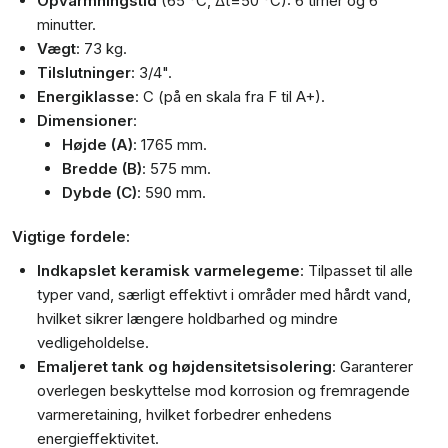
Opvarmningstid
(65 °C, ∆t=50 °C): 6 timer og 6
minutter.
Vægt
: 73 kg.
Tilslutninger
: 3/4".
Energiklasse
: C (på en skala fra F til A+).
Dimensioner
:
Højde (A)
: 1765 mm.
Bredde (B)
: 575 mm.
Dybde (C)
: 590 mm.
Vigtige fordele:
Indkapslet keramisk varmelegeme
: Tilpasset til alle
typer vand, særligt effektivt i områder med hårdt vand,
hvilket sikrer længere holdbarhed og mindre
vedligeholdelse.
Emaljeret tank og højdensitetsisolering
: Garanterer
overlegen beskyttelse mod korrosion og fremragende
varmeretaining, hvilket forbedrer enhedens
energieffektivitet.