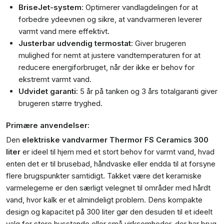
BriseJet-system
: Optimerer vandlagdelingen for at
forbedre ydeevnen og sikre, at vandvarmeren leverer
varmt vand mere effektivt.
Justerbar udvendig termostat
: Giver brugeren
mulighed for nemt at justere vandtemperaturen for at
reducere energiforbruget, når der ikke er behov for
ekstremt varmt vand.
Udvidet garanti
: 5 år på tanken og 3 års totalgaranti giver
brugeren større tryghed.
Primære anvendelser:
Den
elektriske vandvarmer Thermor FS Ceramics 300
liter
er ideel til hjem med et stort behov for varmt vand, hvad
enten det er til brusebad, håndvaske eller endda til at forsyne
flere brugspunkter samtidigt. Takket være det keramiske
varmelegeme er den særligt velegnet til områder med hårdt
vand, hvor kalk er et almindeligt problem. Dens kompakte
design og kapacitet på 300 liter gør den desuden til et ideelt
valg for store husstande eller små virksomheder, der har brug