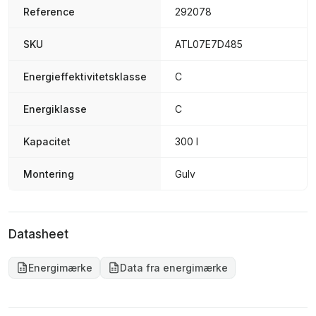
Reference
292078
SKU
ATL07E7D485
Energieffektivitetsklasse
C
Energiklasse
C
Kapacitet
300 l
Montering
Gulv
Datasheet
Energimærke
Data fra energimærke